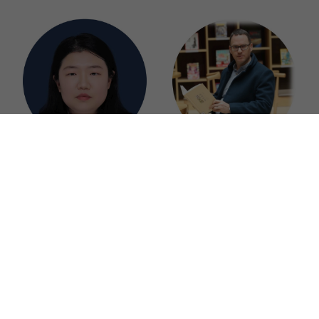
杨蓓
Joel Mitchell 
南京大学博士后，精研数学物
毕业于美国加州州立大学
理化学等多门理科国际课程教
（California State University 
学，授课方式活泼生动，深入
），拥有社会科学和政治学双
浅出，深得学生喜爱，助力多
学位，Joel是一位教学丰富的
名学生申请世界名校。
国际老师，他拥有20余年的教
学经验，其中17年是国际教
学，曾任教于原北京35中国际
部以及北京金融街润泽学校，