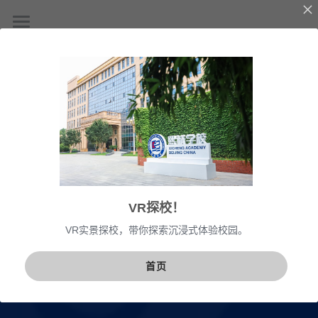
首页
关于我们
课程特色
使命愿景
学校团队
校园生活
课程体系
VR探校
升学与生涯规划
招生
校园环境
VR探校！
课余生活
学校动态
预约报名
VR实景探校，带你探索沉浸式体验校园。
考试须知
联系我们
熙视点
首页
申请指南
学校新闻
学生平台
工作机会
常见问题
商务合作
简体中文